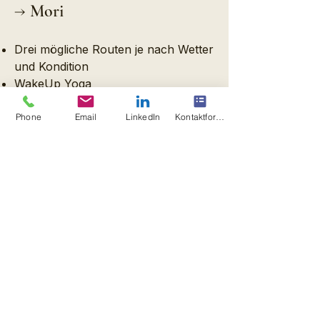
→ Mori
Drei mögliche Routen je nach Wetter
und Kondition
WakeUp Yoga
Gemeinsames Frühstück
Wandern
Phone
Email
LinkedIn
Kontaktformular
Abschluss in Mori mit der
Pilgerurkunde „Cammino di San
Rocco“ in der Artesan Birrante
Brauerei
Hast du Lust
mitzukommen?
Details inkl. Höhenprofile, geplante